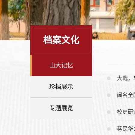
档案文化
山大记忆
大哉，
珍档展示
闻名全
专题展览
校史研
蒋民华