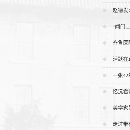
赵德发
“闻门
齐鲁医
活跃在
一张4
忆沅君
美学家
走过带